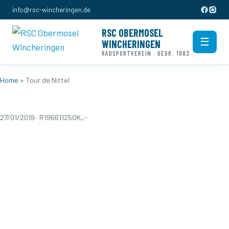
info@rsc-wincheringen.de
RSC OBERMOSEL
☰
WINCHERINGEN
Men
RADSPORTVEREIN · GEGR. 1983
Home
» Tour de Nittel
27/01/2019 · R19661125OK_-