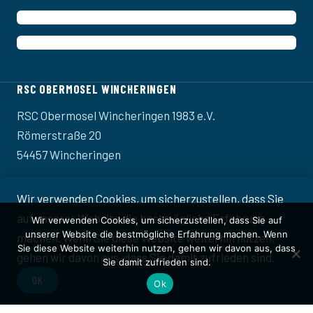
RSC OBERMOSEL WINCHERINGEN
RSC Obermosel Wincheringen 1983 e.V.
Römerstraße 20
54457 Wincheringen
Telefon: +49 (0) 6583 1314
Wir verwenden Cookies, um sicherzustellen, dass Sie
info@rsc-wincheringen.de
auf unserer Website die bestmögliche Erfahrung
Wir verwenden Cookies, um sicherzustellen, dass Sie auf
unserer Website die bestmögliche Erfahrung machen. Wenn
machen. Wenn Sie diese Website weiterhin nutzen,
Sie diese Website weiterhin nutzen, gehen wir davon aus, dass
gehen wir davon aus, dass Sie damit zufrieden sind.
NAVIGATION
Sie damit zufrieden sind.
OK
Ok
Datenschutz
Impressum