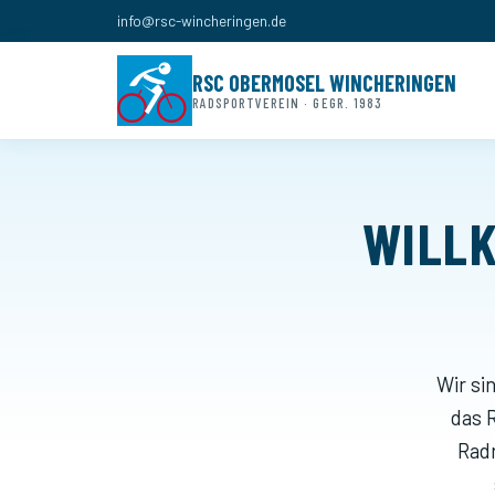
info@rsc-wincheringen.de
RSC OBERMOSEL WINCHERINGEN
RADSPORTVEREIN · GEGR. 1983
WILLK
Wir si
das 
Radr