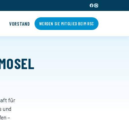
E
VORSTAND
WERDEN SIE MITGLIED BEIM RSC
RMOSEL
aft für
s und
fen –
.