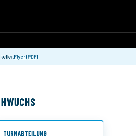
keller.
Flyer (PDF)
ACHWUCHS
TURNABTEILUNG